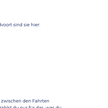
?
oort sind sie hier:
er zwischen den Fahrten
ahlst du nur für das, was du