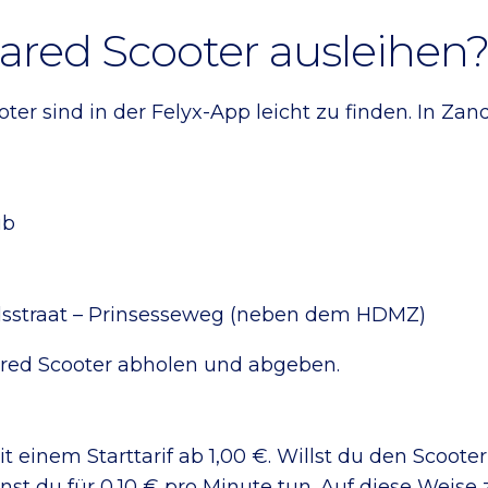
ared Scooter ausleihen
er sind in der Felyx-App leicht zu finden. In Zandv
ub
dsstraat – Prinsesseweg (neben dem HDMZ)
ared Scooter abholen und abgeben.
it einem Starttarif ab 1,00 €. Willst du den Scoot
t du für 0,10 € pro Minute tun. Auf diese Weise z