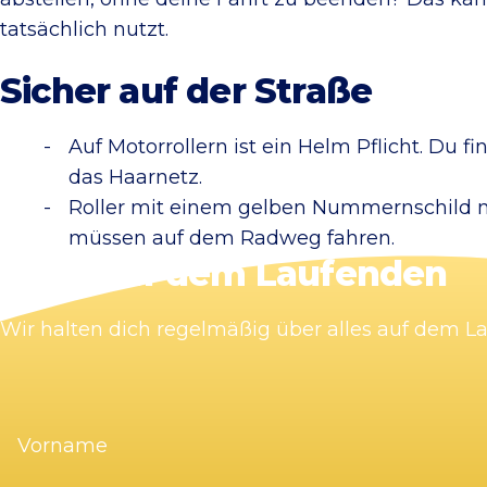
tatsächlich nutzt.
Sicher auf der Straße
Auf Motorrollern ist ein Helm Pflicht. Du 
das Haarnetz.
Roller mit einem gelben Nummernschild m
müssen auf dem Radweg fahren.
Bleib auf dem Laufenden
Wir halten dich regelmäßig über alles auf dem 
Vorname
(erforderlich)