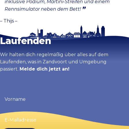
inklusive Podium, Martini-Streifen und einem
Rennsimulator neben dem Bett!
– Thijs –
Bleib auf dem
Laufenden
Wir halten dich regelmäßig über alles auf dem
Laufenden, was in Zandvoort und Umgebung
passiert.
Melde dich jetzt an!
Vorname
(erforderlich)
E-
Mailadresse
(erforderlich)