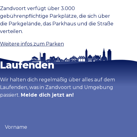
Zandvoort verfügt über 3.000
gebührenpflichtige Parkplätze, die sich über
die Parkgelände, das Parkhaus und die Straße
verteilen.
Weitere infos zum Parken
Bleib auf dem
Laufenden
Wir halten dich regelmäßig über alles auf dem
Laufenden, was in Zandvoort und Umgebung
passiert.
Melde dich jetzt an!
Vorname
(erforderlich)