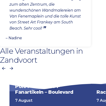
zum alten Zentrum, die
wunderschönen Wandmalereien am
Van Fenemaplein und die tolle Kunst
von Street Art Frankey am South
Beach. Sehr cool!
– Nadine
Alle Veranstaltungen in
Zandvoort
Vorherige
Nächste
Pole Position – F1-
Fanartikeln – Boulevard
Rac
7 August
7 Au