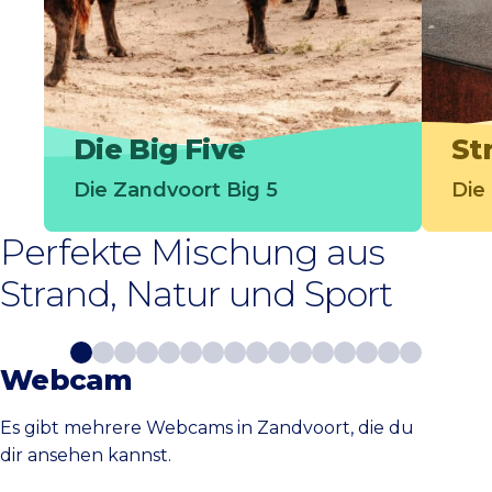
Die Big Five
St
Die Zandvoort Big 5
Die
Perfekte Mischung aus
Strand, Natur und Sport
Webcam
Es gibt mehrere Webcams in Zandvoort, die du
dir ansehen kannst.