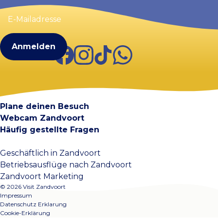
E-
Mailadresse
(erforderlich)
Facebook
Instagram
TikTok
WhatsApp
Visit Zandvoort
Kontakt
Plane deinen Besuch
Webcam Zandvoort
Häufig gestellte Fragen
Geschäftlich in Zandvoort
Betriebsausflüge nach Zandvoort
Zandvoort Marketing
© 2026 Visit Zandvoort
Impressum
Datenschutz Erklarung
Cookie-Erklärung