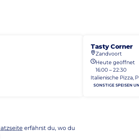
Tasty Corner
Zandvoort
Standort
Heute geöffnet
Heutigen Öffnungs
16:00 – 22:30
Italienische Pizza
SONSTIGE SPEISEN U
atzseite
erfährst du, wo du
d