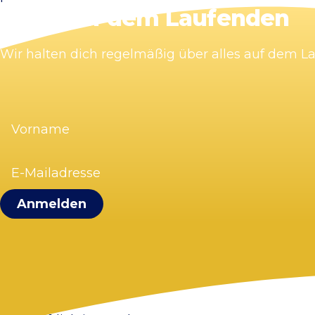
Bleib auf dem Laufenden
Wir halten dich regelmäßig über alles auf dem 
Vorname
(erforderlich)
E-
Mailadresse
(erforderlich)
Visit Zandvoort
Kontakt
Plane deinen Besuch
Webcam Zandvoort
Häufig gestellte Fragen