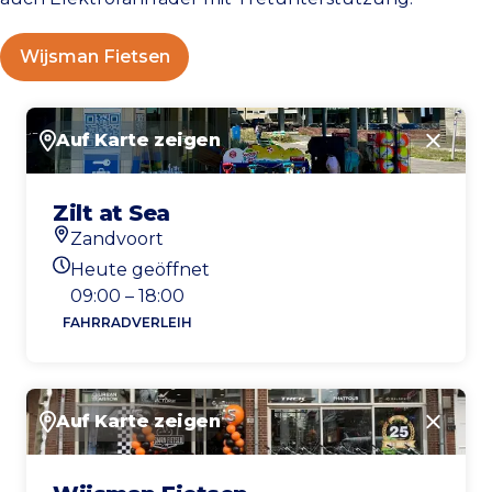
Wijsman Fietsen
Auf Karte zeigen
Schlie
Zilt at Sea
Zandvoort
Standort
Heute geöffnet
Heutigen Öffnungszeiten
09:00 – 18:00
FAHRRADVERLEIH
Auf Karte zeigen
Schlie