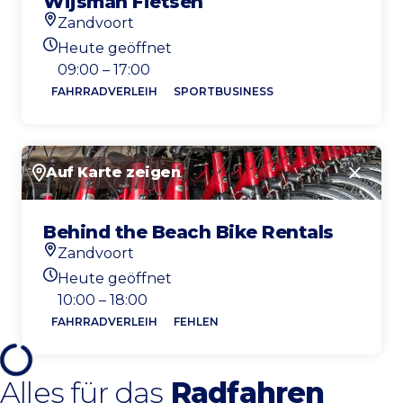
Wijsman Fietsen
Zandvoort
Standort
Heute geöffnet
Heutigen Öffnungszeiten
09:00 – 17:00
FAHRRADVERLEIH
SPORTBUSINESS
Auf Karte zeigen
Schlie
Behind the Beach Bike Rentals
Zandvoort
Standort
Heute geöffnet
Heutigen Öffnungszeiten
10:00 – 18:00
FAHRRADVERLEIH
FEHLEN
Alles für das
Radfahren