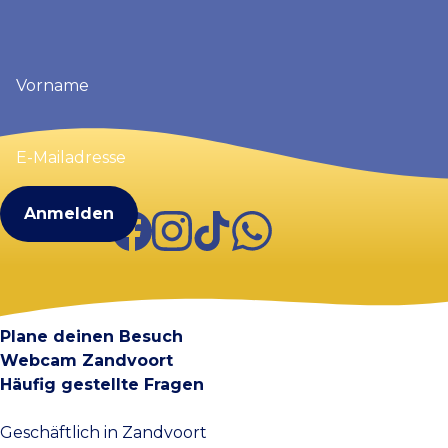
Vorname
(erforderlich)
E-
Mailadresse
(erforderlich)
Facebook
Instagram
TikTok
WhatsApp
Visit Zandvoort
Kontakt
Plane deinen Besuch
Webcam Zandvoort
Häufig gestellte Fragen
Geschäftlich in Zandvoort