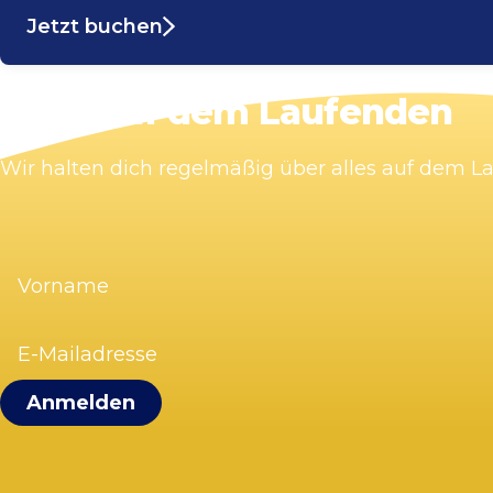
Jetzt buchen
Bleib auf dem Laufenden
Wir halten dich regelmäßig über alles auf dem 
Vorname
(erforderlich)
E-
Mailadresse
(erforderlich)
Visit Zandvoort
Kontakt
Plane deinen Besuch