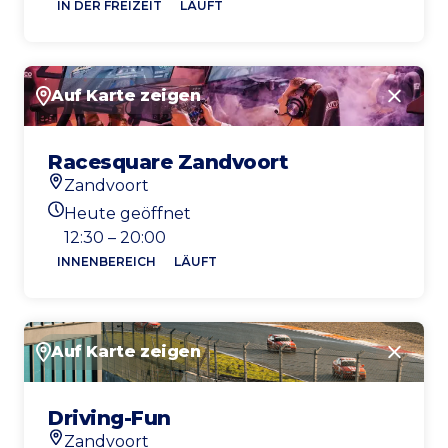
IN DER FREIZEIT
LÄUFT
Auf Karte zeigen
Schlie
Racesquare Zandvoort
Zandvoort
Standort
Heute geöffnet
Heutigen Öffnungszeiten
12:30 – 20:00
INNENBEREICH
LÄUFT
Auf Karte zeigen
Schlie
Driving-Fun
Zandvoort