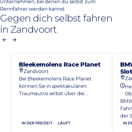
Unternehmen, bei denen du selbst zum
Rennfahrer werden kannst.
Gegen dich selbst fahren
in Zandvoort
Vorherige
Nächste
Bleekemolens Race Planet
BMW
Slo
Zandvoort
Standort
Za
Bei Bleekemolens Race Planet
Stan
können Sie in spektakulären
He
Heut
Traumautos selbst über die
08:
Rennstrecke fahren.
BMW 
Fahr
der S
IN DER FREIZEIT
LÄUFT
IN D