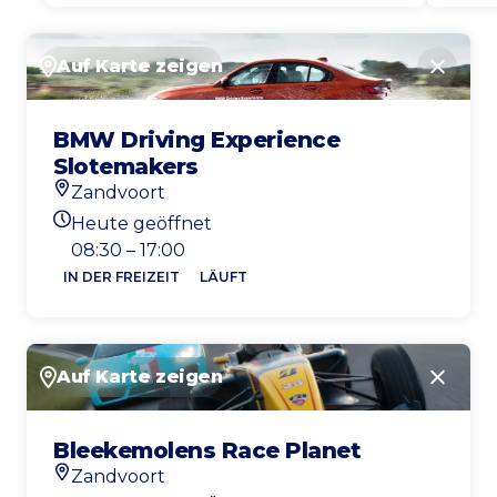
Auf Karte zeigen
Schlie
BMW Driving Experience
Slotemakers
Zandvoort
Standort
Heute geöffnet
Heutigen Öffnungszeiten
08:30 – 17:00
IN DER FREIZEIT
LÄUFT
Auf Karte zeigen
Schlie
Bleekemolens Race Planet
Zandvoort
Standort