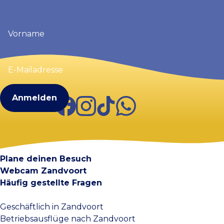
Vorname
(erforderlich)
E-
Mailadresse
(erforderlich)
Facebook
Instagram
TikTok
WhatsApp
Visit Zandvoort
Kontakt
Plane deinen Besuch
Webcam Zandvoort
Häufig gestellte Fragen
Geschäftlich in Zandvoort
Betriebsausflüge nach Zandvoort