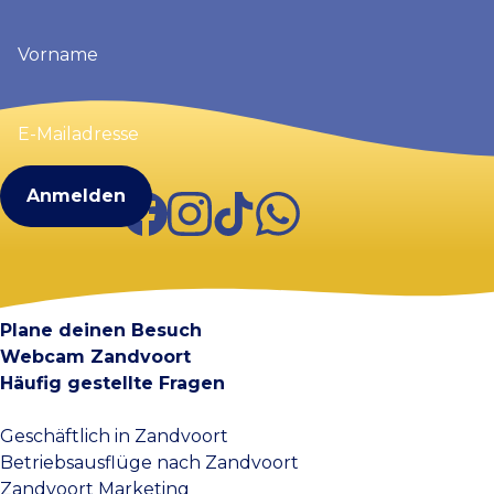
Vorname
(erforderlich)
E-
Mailadresse
(erforderlich)
Facebook
Instagram
TikTok
WhatsApp
Visit Zandvoort
Kontakt
Plane deinen Besuch
Webcam Zandvoort
Häufig gestellte Fragen
Geschäftlich in Zandvoort
Betriebsausflüge nach Zandvoort
Zandvoort Marketing