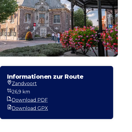
Informationen zur Route
Zandvoort
Startort
26,9 km
Entfernung
Download PDF
PDF
Download GPX
GPX