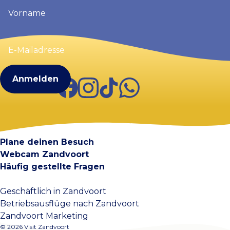
Vorname
(erforderlich)
E-
Mailadresse
(erforderlich)
Facebook
Instagram
TikTok
WhatsApp
Visit Zandvoort
Kontakt
Plane deinen Besuch
Webcam Zandvoort
Häufig gestellte Fragen
Geschäftlich in Zandvoort
Betriebsausflüge nach Zandvoort
Zandvoort Marketing
© 2026 Visit Zandvoort