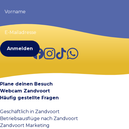
Vorname
(erforderlich)
E-
Mailadresse
(erforderlich)
Facebook
Instagram
TikTok
WhatsApp
Visit Zandvoort
Kontakt
Plane deinen Besuch
Webcam Zandvoort
Häufig gestellte Fragen
Geschäftlich in Zandvoort
Betriebsausflüge nach Zandvoort
Zandvoort Marketing