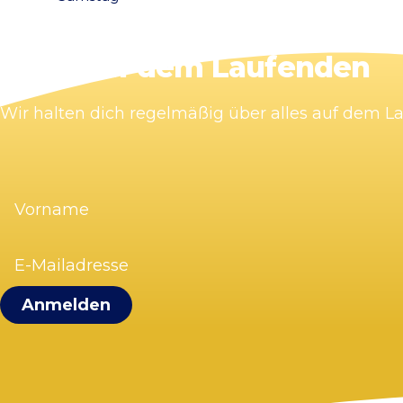
Bleib auf dem Laufenden
Wir halten dich regelmäßig über alles auf dem 
Vorname
(erforderlich)
E-
Mailadresse
(erforderlich)
Visit Zandvoort
Kontakt
Plane deinen Besuch
Webcam Zandvoort