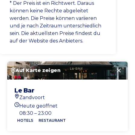
* Der Preis ist ein Richtwert. Daraus
können keine Rechte abgeleitet
werden. Die Preise können variieren
und je nach Zeitraum unterschiedlich
sein. Die aktuellsten Preise findest du
auf der Website des Anbieters.
Auf Karte zeigen
Schlie
Le Bar
Zandvoort
Standort
Heute geöffnet
Heutigen Öffnungszeiten
08:30 – 23:00
HOTELS
RESTAURANT