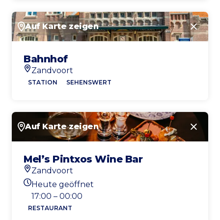
Auf Karte zeigen
Schlie
Bahnhof
Zandvoort
Standort
STATION
SEHENSWERT
Auf Karte zeigen
Schlie
Mel’s Pintxos Wine Bar
Zandvoort
Standort
Heute geöffnet
Heutigen Öffnungszeiten
17:00 – 00:00
RESTAURANT