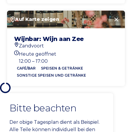
Auf Karte zeigen
Schlie
Wijnbar: Wijn aan Zee
Zandvoort
Standort
Heute geöffnet
Heutigen Öffnungszeiten
12:00 – 17:00
CAFÉ/BAR
SPEISEN & GETRÄNKE
SONSTIGE SPEISEN UND GETRÄNKE
Bitte beachten
Der obige Tagesplan dient als Beispiel.
Alle Teile können individuell bei den