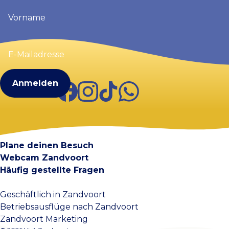
Vorname
(erforderlich)
E-
Mailadresse
(erforderlich)
Facebook
Instagram
TikTok
WhatsApp
Visit Zandvoort
Kontakt
Plane deinen Besuch
Webcam Zandvoort
Häufig gestellte Fragen
Geschäftlich in Zandvoort
Betriebsausflüge nach Zandvoort
Zandvoort Marketing