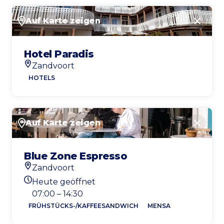
Auf Karte zeigen
Schlie
Hotel Paradis
Zandvoort
Standort
HOTELS
Auf Karte zeigen
Schlie
Blue Zone Espresso
Zandvoort
Standort
Heute geöffnet
Heutigen Öffnungszeiten
07:00 – 14:30
FRÜHSTÜCKS-/KAFFEESANDWICH
MENSA