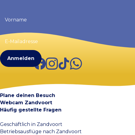
Vorname
(erforderlich)
E-
Mailadresse
(erforderlich)
Facebook
Instagram
TikTok
WhatsApp
Visit Zandvoort
Kontakt
Plane deinen Besuch
Webcam Zandvoort
Häufig gestellte Fragen
Geschäftlich in Zandvoort
Betriebsausflüge nach Zandvoort