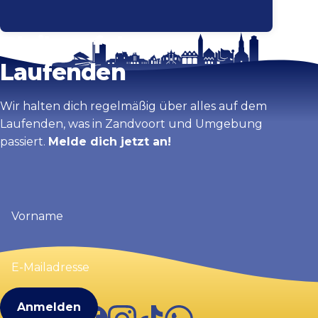
Bleib auf dem
Laufenden
Wir halten dich regelmäßig über alles auf dem
Laufenden, was in Zandvoort und Umgebung
passiert.
Melde dich jetzt an!
Vorname
(erforderlich)
E-
Mailadresse
(erforderlich)
Facebook
Instagram
TikTok
WhatsApp