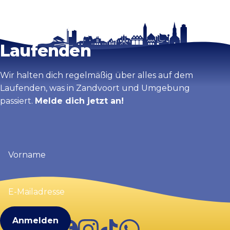
Bleib auf dem
Karte vergrößern
Laufenden
Wir halten dich regelmäßig über alles auf dem
Laufenden, was in Zandvoort und Umgebung
passiert.
Melde dich jetzt an!
Vorname
(erforderlich)
E-
Mailadresse
(erforderlich)
Facebook
Instagram
TikTok
WhatsApp