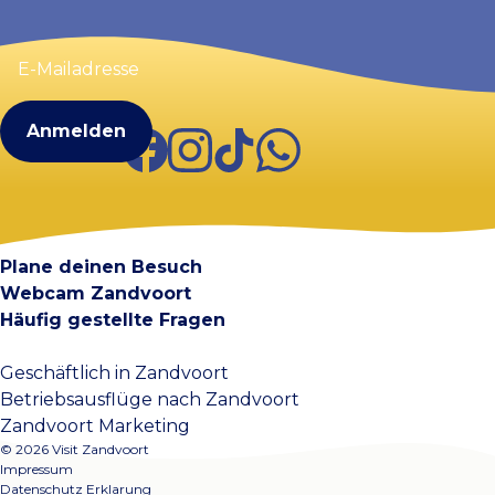
E-
Mailadresse
(erforderlich)
Facebook
Instagram
TikTok
WhatsApp
Visit Zandvoort
Kontakt
Plane deinen Besuch
Webcam Zandvoort
Häufig gestellte Fragen
Geschäftlich in Zandvoort
Betriebsausflüge nach Zandvoort
Zandvoort Marketing
© 2026 Visit Zandvoort
Impressum
Datenschutz Erklarung