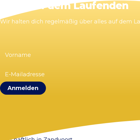
Bleib auf dem Laufenden
Wir halten dich regelmäßig über alles auf dem 
Vorname
(erforderlich)
E-
Mailadresse
(erforderlich)
Visit Zandvoort
Kontakt
Plane deinen Besuch
Webcam Zandvoort
Häufig gestellte Fragen
Geschäftlich in Zandvoort