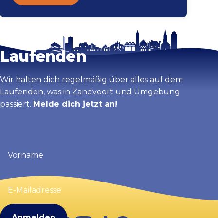
Bleib auf dem
Karte vergrößern
Laufenden
Wir halten dich regelmäßig über alles auf dem
Laufenden, was in Zandvoort und Umgebung
passiert.
Melde dich jetzt an!
Vorname
(erforderlich)
E-
Mailadresse
(erforderlich)