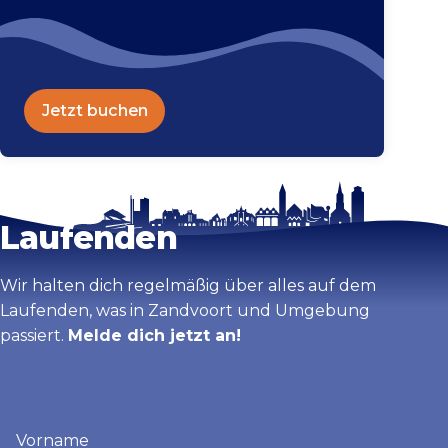
Jetzt buchen
Bleib auf dem
Karte vergrößern
Laufenden
Wir halten dich regelmäßig über alles auf dem
Laufenden, was in Zandvoort und Umgebung
passiert.
Melde dich jetzt an!
Vorname
(erforderlich)