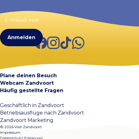
E-
Mailadresse
(erforderlich)
Facebook
Instagram
TikTok
WhatsApp
Visit Zandvoort
Kontakt
Plane deinen Besuch
Webcam Zandvoort
Häufig gestellte Fragen
Geschäftlich in Zandvoort
Betriebsausflüge nach Zandvoort
Zandvoort Marketing
© 2026 Visit Zandvoort
Impressum
Datenschutz Erklarung