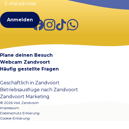
Mailadresse
(erforderlich)
Facebook
Instagram
TikTok
WhatsApp
Visit Zandvoort
Kontakt
Plane deinen Besuch
Webcam Zandvoort
Häufig gestellte Fragen
Geschäftlich in Zandvoort
Betriebsausflüge nach Zandvoort
Zandvoort Marketing
© 2026 Visit Zandvoort
Impressum
Datenschutz Erklarung
Cookie-Erklärung