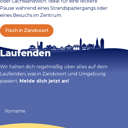
oder Lachssandwich. Ideal für eine leckere
Pause während eines Strandspaziergangs oder
eines Besuchs im Zentrum.
Fisch in Zandvoort
Bleib auf dem
Laufenden
Wir halten dich regelmäßig über alles auf dem
Laufenden, was in Zandvoort und Umgebung
passiert.
Melde dich jetzt an!
Vorname
(erforderlich)
E-