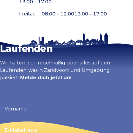
13:00 – 17:00
Freitag
08:00 – 12:00
13:00 – 17:00
Bleib auf dem
Karte vergrößern
Laufenden
Wir halten dich regelmäßig über alles auf dem
Laufenden, was in Zandvoort und Umgebung
passiert.
Melde dich jetzt an!
Vorname
(erforderlich)
E-
Mailadresse