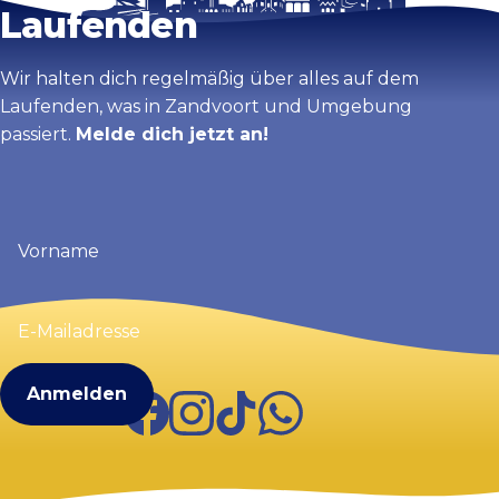
Laufenden
Wir halten dich regelmäßig über alles auf dem
Laufenden, was in Zandvoort und Umgebung
passiert.
Melde dich jetzt an!
Vorname
(erforderlich)
E-
Mailadresse
(erforderlich)
Facebook
Instagram
TikTok
WhatsApp
Visit Zandvoort
Kontakt