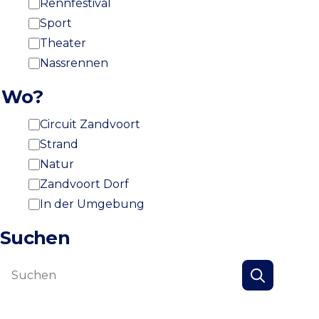
Rennfestival
Sport
Theater
Nassrennen
Wo?
Circuit Zandvoort
Strand
Natur
Zandvoort Dorf
In der Umgebung
Suchen
Suchen
Suchen