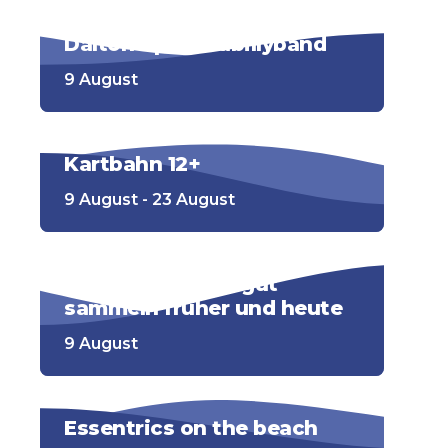
Dalton4 | Rockabillyband
9 August
Kartbahn 12+
9 August - 23 August
200 Jahre Strandgut
sammeln früher und heute
9 August
Essentrics on the beach