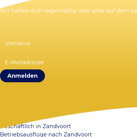
Wir halten dich regelmäßig über alles auf dem 
Vorname
(erforderlich)
E-
Mailadresse
(erforderlich)
Visit Zandvoort
Kontakt
Plane deinen Besuch
Webcam Zandvoort
Häufig gestellte Fragen
Geschäftlich in Zandvoort
Betriebsausflüge nach Zandvoort