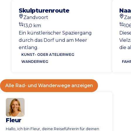
sind auch diese Weltstädte leicht
entfernt. Ideal als Ausgangspunkt
zu erreichen. Die unmittelbare
Skulpturenroute
Naa
für eine der Naturwanderungen.
Umgebung lässt sich gut mit dem
Zandvoort
Za
Startort
Start
Fahrrad erkunden.
13,0 km
10
Schau sie dir hier an
Entfernung
Entf
Ein künstlerischer Spaziergang
Dies
durch das Dorf und am Meer
Viel
entlang.
die 
Amst
KUNST- ODER ATELIERWEG
WANDERWEG
Stad
FAH
Amst
Pold
Rout
Alle Rad- und Wanderwege anzeigen
wund
Nied
Fleur
Hallo, ich bin Fleur, deine Reiseführerin für deinen