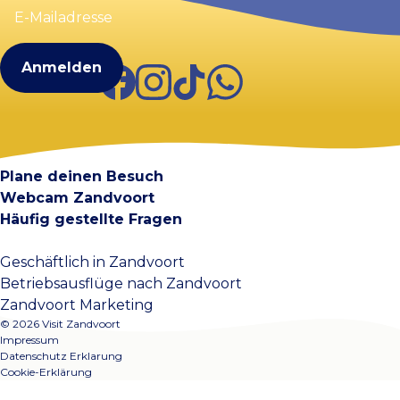
Mailadresse
(erforderlich)
Facebook
Instagram
TikTok
WhatsApp
Visit Zandvoort
Kontakt
Plane deinen Besuch
Webcam Zandvoort
Häufig gestellte Fragen
Geschäftlich in Zandvoort
Betriebsausflüge nach Zandvoort
Zandvoort Marketing
© 2026 Visit Zandvoort
Impressum
Datenschutz Erklarung
Cookie-Erklärung