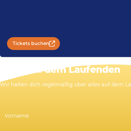
Tickets buchen
Bleib auf dem Laufenden
Wir halten dich regelmäßig über alles auf dem 
Vorname
(erforderlich)
E-