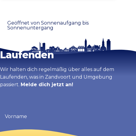
Geöffnet von Sonnenaufgang bis
Sonnenuntergang
Bleib auf dem
Laufenden
Wir halten dich regelmäßig über alles auf dem
Laufenden, was in Zandvoort und Umgebung
passiert.
Melde dich jetzt an!
Vorname
(erforderlich)
E-