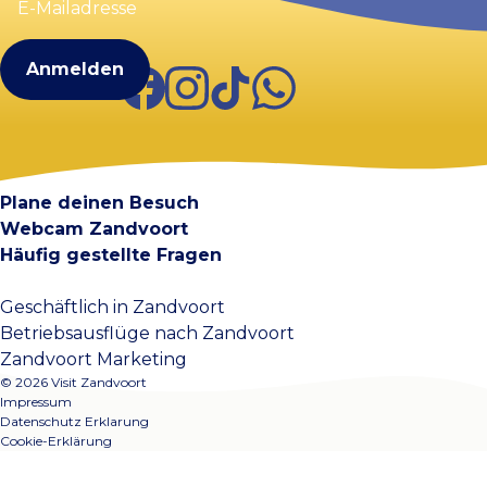
Mailadresse
(erforderlich)
Facebook
Instagram
TikTok
WhatsApp
Visit Zandvoort
Kontakt
Plane deinen Besuch
Webcam Zandvoort
Häufig gestellte Fragen
Geschäftlich in Zandvoort
Betriebsausflüge nach Zandvoort
Zandvoort Marketing
© 2026 Visit Zandvoort
Impressum
Datenschutz Erklarung
Cookie-Erklärung