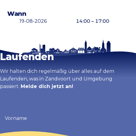
Wann
19-08-2026
14:00 – 17:00
Bleib auf dem
Karte vergrößern
Laufenden
Wir halten dich regelmäßig über alles auf dem
Laufenden, was in Zandvoort und Umgebung
passiert.
Melde dich jetzt an!
Vorname
(erforderlich)
E-