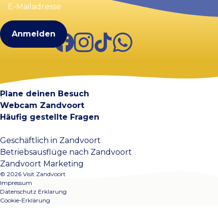
Mailadresse
(erforderlich)
Facebook
Instagram
TikTok
WhatsApp
Visit Zandvoort
Kontakt
Plane deinen Besuch
Webcam Zandvoort
Häufig gestellte Fragen
Geschäftlich in Zandvoort
Betriebsausflüge nach Zandvoort
Zandvoort Marketing
© 2026 Visit Zandvoort
Impressum
Datenschutz Erklarung
Cookie-Erklärung