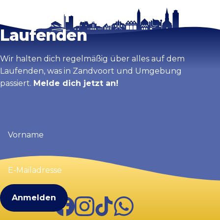
Bleib auf dem
Karte vergrößern
Laufenden
Wir halten dich regelmäßig über alles auf dem
Laufenden, was in Zandvoort und Umgebung
passiert.
Melde dich jetzt an!
Vorname
(erforderlich)
E-
Mailadresse
(erforderlich)
Facebook
Instagram
TikTok
WhatsApp