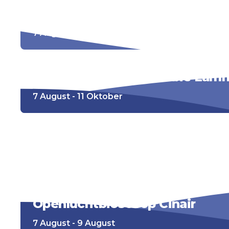
Kleurwedstrijd
7 August - 12 August
Sculpture Now! Marianne Lam
7 August - 11 Oktober
Fotoausstellung
7 August - 20 September
Openluchtbioscoop Cinair
7 August - 9 August