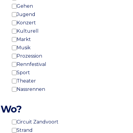
Gehen
Jugend
Konzert
Kulturell
Markt
Musik
Prozession
Rennfestival
Sport
Theater
Nassrennen
Wo?
Circuit Zandvoort
Strand