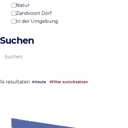
Natur
Zandvoort Dorf
In der Umgebung
Suchen
Suchen
14 resultaten
Heute
Filter zurücksetzen
De weg naar Zandvoort
7 August