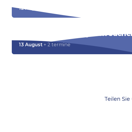
12 August - 31 Dezember
Dünen-Detektiv: Spuren suchen
13 August
+ 2 termine
Teilen Sie