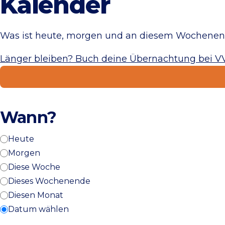
Kalender
Was ist heute, morgen und an diesem Wochenend
Länger bleiben? Buch deine Übernachtung bei V
Wann?
Heute
Morgen
Diese Woche
Dieses Wochenende
Diesen Monat
Datum wählen
Select a date range