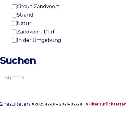
Circuit Zandvoort
Strand
Natur
Zandvoort Dorf
In der Umgebung
Suchen
Suchen
2 resultaten
2025-12-01 – 2026-02-28
Filter zurücksetzen
Woensdagmarkt