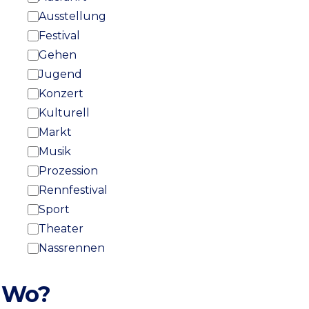
Ausstellung
Festival
Gehen
Jugend
Konzert
Kulturell
Markt
Musik
Prozession
Rennfestival
Sport
Theater
Nassrennen
Wo?