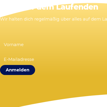
Bleib auf dem Laufenden
Wir halten dich regelmäßig über alles auf dem 
Vorname
(erforderlich)
E-
Mailadresse
(erforderlich)
Visit Zandvoort
Kontakt
Plane deinen Besuch
Webcam Zandvoort
Häufig gestellte Fragen